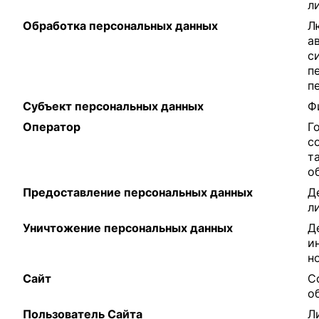
л
Обработка персональных данных
Л
а
с
п
п
Субъект персональных данных
Ф
Оператор
Г
с
т
о
Предоставление персональных данных
Д
л
Уничтожение персональных данных
Д
и
н
Сайт
С
о
Пользователь Сайта
Л