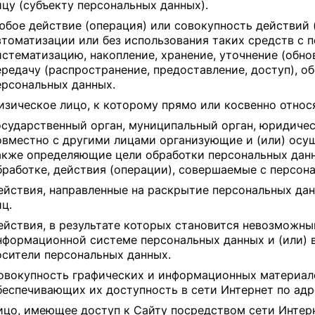
ицу (субъекту персональных данных).
юбое действие (операция) или совокупность действий 
втоматизации или без использования таких средств с 
истематизацию, накопление, хранение, уточнение (обнов
ередачу (распространение, предоставление, доступ), о
ерсональных данных.
изическое лицо, к которому прямо или косвенно относ
осударственный орган, муниципальный орган, юридичес
овместно с другими лицами организующие и (или) осу
акже определяющие цели обработки персональных данн
бработке, действия (операции), совершаемые с персон
ействия, направленные на раскрытие персональных да
иц.
ействия, в результате которых становится невозможн
нформационной системе персональных данных и (или) 
осители персональных данных.
овокупность графических и информационных материало
беспечивающих их доступность в сети Интернет по ад
ицо, имеющее доступ к Сайту посредством сети Интер