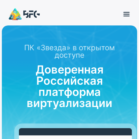
ПК «Звезда» в открытом
доступе
Доверенная
Российская
платформа
виртуализации