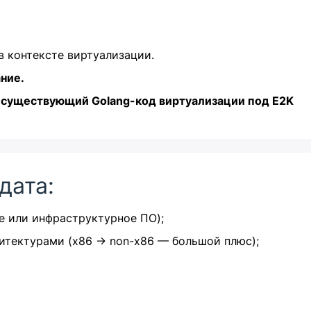
 в контексте виртуализации.
ание.
ь существующий Golang-код виртуализации под E2K
дата:
е или инфраструктурное ПО);
итектурами (x86 → non-x86 — большой плюс);
.