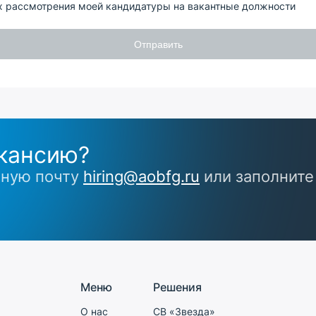
х рассмотрения моей кандидатуры на вакантные должности
Отправить
кансию?
нную почту
hiring@aobfg.ru
или заполните
Меню
Решения
О нас
СВ «Звезда»