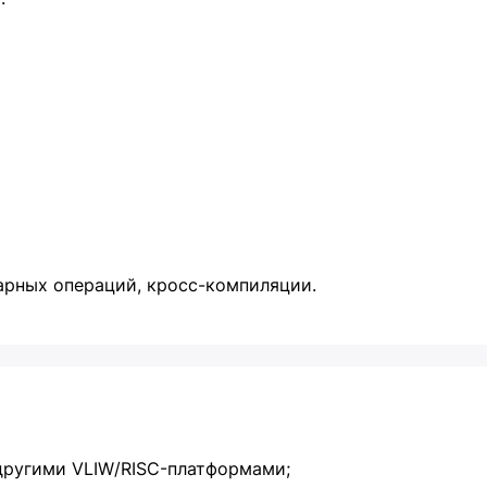
арных операций, кросс-компиляции.
 другими VLIW/RISC-платформами;