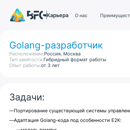
Карьера
О нас
Преимущест
Golang-разработчик
Расположение:
Россия, Москва
Тип занятости:
Гибридный формат работы
Опыт работы:
от 3 лет
Задачи:
Портирование существующей системы управления
Адаптация Golang-кода под особенности E2K:
модель памяти;