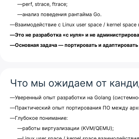
perf, strace, ftrace;
анализ поведения рантайма Go.
Взаимодействие с Linux user space / kernel space
Это не разработка «с нуля» и не администриров
Основная задача — портировать и адаптироват
Что мы ожидаем от канди
Уверенный опыт разработки на Golang (системно
Практический опыт портирования ПО между арх
Глубокое понимание:
работы виртуализации (KVM/QEMU);
Linux user space / kernel space взаимодействия